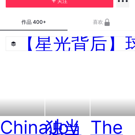
关注
作品
400+
喜欢
【星光背后】
ChinaJoy
独当
The