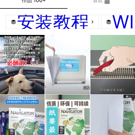
作品
100+
喜欢
安装教程
W
狗品
雨季
辦公
种：
来
室碎