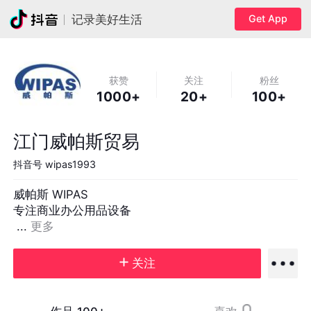
Get App
记录美好生活
获赞
关注
粉丝
1000+
20+
100+
江门威帕斯贸易
抖音号
wipas1993
威帕斯 WIPAS

专注商业办公用品设备

 ... 
更多
关注