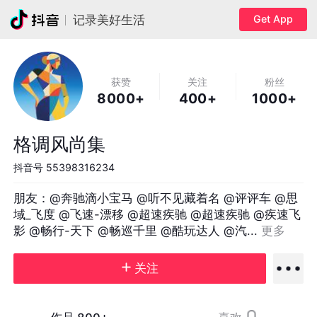
Get App
记录美好生活
获赞
关注
粉丝
8000+
400+
1000+
格调风尚集
抖音号
55398316234
朋友：@奔驰滴小宝马 @听不见藏着名 @评评车 @思
域_飞度 @飞速-漂移 @超速疾驰 @超速疾驰 @疾速飞
影 @畅行-天下 @畅巡千里 @酷玩达人 @汽... 
更多
关注