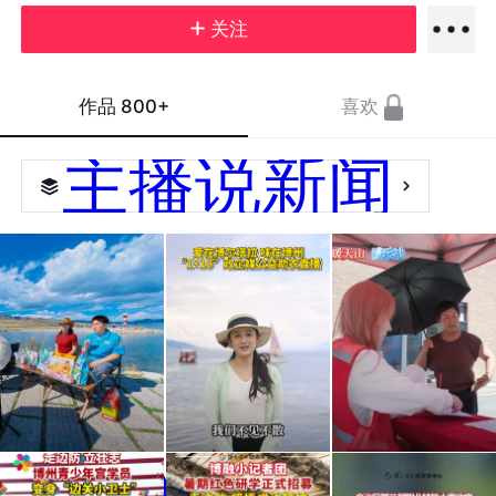
关注
作品
800+
喜欢
主播说新闻
“1+10”政
政企
#公