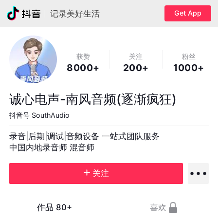
Get App
记录美好生活
获赞
关注
粉丝
8000+
200+
1000+
诚心电声-南风音频(逐渐疯狂)
抖音号
SouthAudio
录音|后期|调试|音频设备 一站式团队服务

中国内地录音师 混音师
关注
作品
80+
喜欢