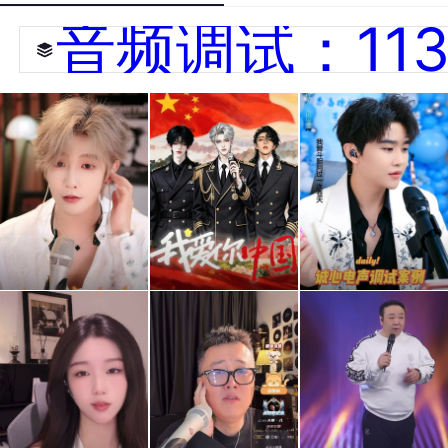
音频调试：1136
调试
同心
调试
案例
歌唱
案例
来喽
祖
来啦