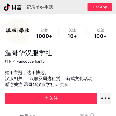
Get App
记录美好生活
获赞
关注
粉丝
1000+
10+
100+
温哥华汉服学社
抖音号
vancouverhanfu
始于衣冠，达于博远。

汉服相关 ｜ 汉服及周边租赁 ｜新式文化活动

感谢关注 温哥华汉服学社... 
更多
关注