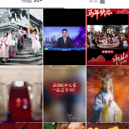
作品
30+
喜欢
汉服
是谁
丙午
学社
又上
马年
天团
央视
🐎 温
来的
了！
哥华