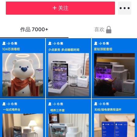
关注
作品
7000+
喜欢
小白
有没
你们
熊星
有半
一直