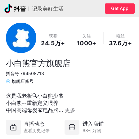
Get App
记录美好生活
获赞
关注
粉丝
24.5万+
1000+
37.6万+
小白熊官方旗舰店
抖音号
794508713
旗舰店账号
这是我老板🔍小白熊少爷

小白熊--重新定义喂养

中国高端母婴家电品牌... 
更多
直播动态
进入店铺
查看历史记录
68件好物