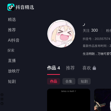
精选
ر
推荐
300
关注
粉
抖音号：
201557574
AI抖音
最新作品发布时间：
探索
生活明朗，万物可爱🥰 博
直播
作品
4
推荐
喜欢
放映厅
短剧
作品
合集
短剧