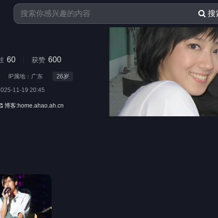
搜
60
600
丝
获赞
IP属地：广东
26
岁
2025-11-19 20:45
客:home.ahao.ah.cn