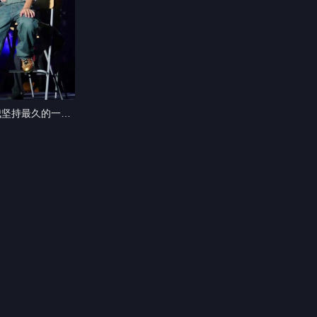
我坚持最久的一件
op.1 #周杰
满了我的整个青春
jay