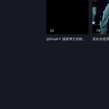
10
79
@Khalil F 感谢博主的精心
喜欢你是
制作
事，心中永远的t
伦 #你填
#jaychou #