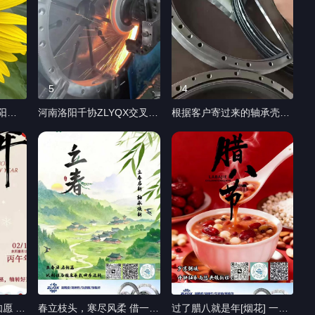
5
4
阳光
河南洛阳千协ZLYQX交叉滚
根据客户寄过来的轴承壳
田间漫
子轴承生产厂家 工业机器人
体，安装设计钢丝跑道轴
里面走
关节旋转部位轴承 YRT转台
承，量身定做。 #钢丝跑道
好时
轴承机床旋转台 机械手旋转
轴承游隙 #钢丝轨道轴承 #
部RA RB RE CRBH RU XS
给客户定制钢丝跑道轴承批
XU XSU交叉圆柱滚子轴承
量出货 #安装更换便捷 ，安
XSA XSI系列交叉滚子转盘
装使用现场。
轴承 四点接触球回转支撑
JXR XR交叉圆锥滚子轴承
高转速ZKLDF系列双向推力
角接触球轴承 CRBT RUA系
列等截面薄壁轴承 厂家电
4
4
话，定制选型价格多少钱 轴
愿 新
春立枝头，寒尽风柔 借一抹
过了腊八就是年[烟花] 一年
承设计制造 来图定制机床交