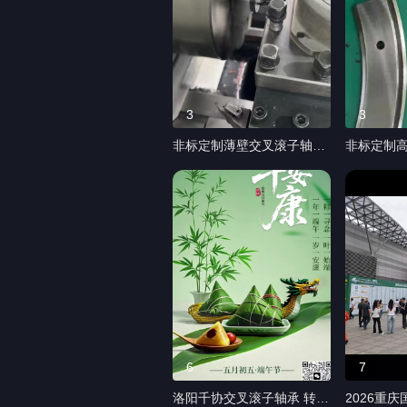
3
3
非标定制薄壁交叉滚子轴承
非标定制高
#等截面轴环#人形机器人轴
型弧形导轨
承# CRBT交叉滚子轴承是
弧形导轨#
一种超薄型、高精度滚动轴
质订单交付
承，内外圈整体结构紧凑，
称弧形导
滚子以90°交叉排列，能同
一种用于
时承受径向、轴向及力矩载
工的导轨 
荷。该系列轴承具有截面高
上提供输
度低，回转精度高，刚性强
将工件沿
等特点。广 泛应用于人形机
应生产要求
器人、旋转工作台、精密机
数控机床
床、关节模组等对安装空
设备、医
6
7
间、重量及精度要求极高的
等#v型弧
洛阳千协交叉滚子轴承 转台
2026重庆
场合。