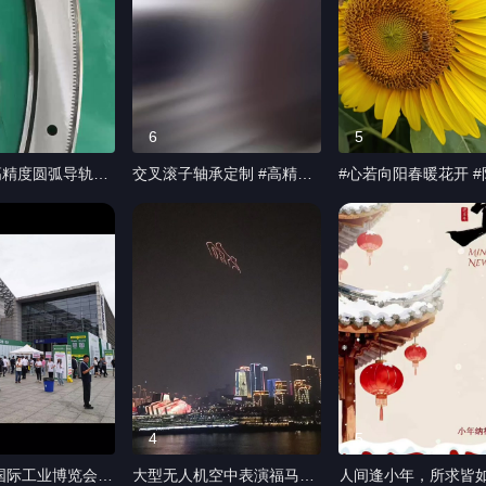
6
5
精度圆弧导轨#V
交叉滚子轴承定制 #高精度
#心若向阳春暖花开 #
#非标订制齿条
外齿内齿转盘轴承 #工业机
下的向日葵 #向日葵
薄壁齿圈#出口品
器人轴承 #自动化数控机床
步 ，工作之余，小院
。 圆弧导轨，又
转台，接受非标定制。#高
一走，放松心情愉悦
轨、环形导轨，是
精度转盘轴承装配选型#轴
光。
精密自动装配和加
承游隙预载荷
。它在工业生产线
送和定位功能，能
弧形路径移动以适
 ，应用领域包括
、包装机械、输送
疗器械、航空航天
4
5
形导轨
国际工业博览会 #
大型无人机空中表演福马贺
人间逢小年，所求皆如