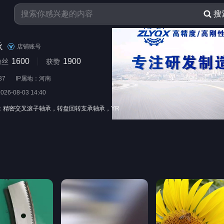
搜
承
店铺账号
1600
1900
粉丝
获赞
37
IP属地：河南
2026-08-03 14:40
：精密交叉滚子轴承，转盘回转支承轴承，YR