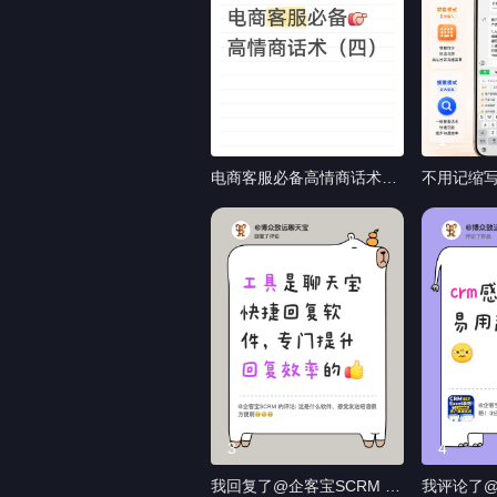
0
1
电商客服必备高情商话术之
不用记缩
投诉升级处理。用专业话
机输入法
术，化解客户的怨气 #高情
带的快捷
商话术 #客服话术 #快捷回
要么无法
复软件 #沟通技巧 #抖音创
单发几句常
作者大会
入法是带
用谁知道！
快捷回复软
一键发送
#askmeaha
3
4
我回复了@企客宝SCRM 的
我评论了@