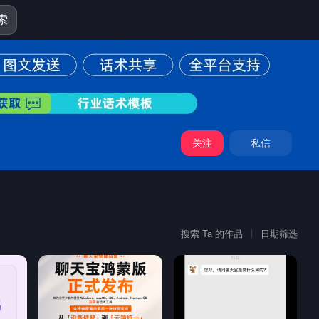
索
关注
私信
搜索 Ta 的作品
日期筛选