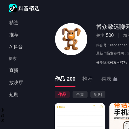
精选
博众致远聊
推荐
500
关注
粉
抖音号：
liaotianbao
AI抖音
最新作品发布时间：
探索
分享话术模板和技巧 
直播
作品
200
推荐
喜欢
放映厅
短剧
作品
合集
短剧