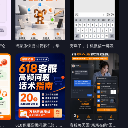
10
3
评论了
鸿蒙版快捷回复软件，华为
夯爆了，手机微信一键发送
作品：
手机回复飞起来。聊天宝鸿
文字图片文件 日常手机微信
捷回复
蒙版正式发布，华为手机也
回复，用聊天宝实现文字，
能快捷回复了 #鸿蒙 #快捷
图片，文件的一键发送，简
回复软件 #华为手机 #客服
直太方便了 #微信回复神器
工具 #askmeahardquestion
#iOS软件 #客服工具 #快捷
回复 #夯爆了
4
3
618客服高频问题汇总，直
客服每天回"亲亲在的"回到