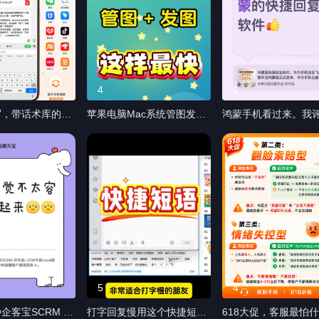
4
1
写，带话术库的手
苹果电脑Mac系统管图发
鸿蒙手机看过来。我
来了。一般输入法
图，用聊天宝又快又好 自动
@博众致远聊天宝 的
语，要么用缩写，
吸附聊天窗口 团队共享同步
这可是纯血鸿蒙的快
批量导入，只能简
图片 点击一键发送 聊天宝
软件
用语。 聊天宝输
Mac版管图发图，又快又
专业话术库的，谁
好！ #苹果电脑 #Mac #图
 #手机输入法 #
片管理 #客服工具
件 #客服工具 #
#askmeahardquestion
rdquestion
5
4
企客宝SCRM 的
打字回复慢用这个快捷短语
618大促，客服最怕什