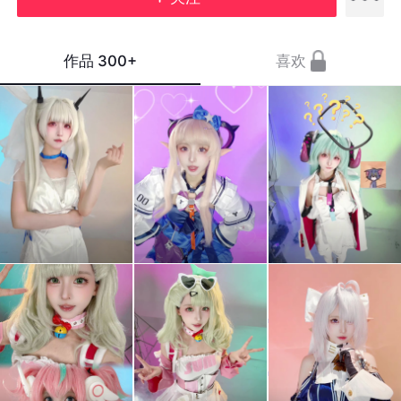
作品
300+
喜欢
雷霆
摩西
绝对
运镜
摩西
不可