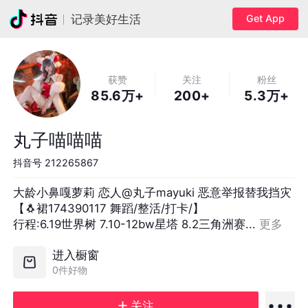
Get App
记录美好生活
获赞
关注
粉丝
85.6万+
200+
5.3万+
丸子喵喵喵
抖音号
212265867
大龄小鼻嘎萝莉 恋人@丸子mayuki 恶意举报替我挡灾   
【🐧裙174390117 舞蹈/整活/打卡/】

行程:6.19世界树 7.10-12bw星塔 8.2三角洲赛... 
更多
进入橱窗
0件好物
关注