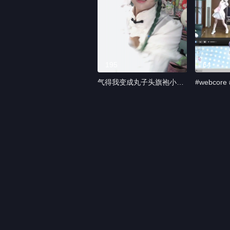
195
64
气得我变成丸子头旗袍小笼
#webcor
包少女了 Your phone
#爱川 lukal
linging，Your phone
linging，Big boy，pick up
your phone！#中华娘#中华
娘