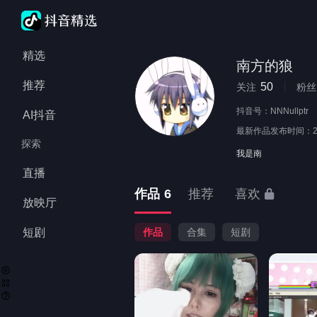
精选
南方的狼
推荐
50
关注
粉丝
抖音号：
NNNullptr
AI抖音
最新作品发布时间：
探索
我是南
直播
作品
6
推荐
喜欢
放映厅
短剧
作品
合集
短剧