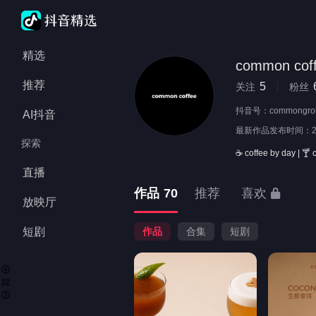
精选
common cof
推荐
5
关注
粉丝
抖音号：
commongro
AI抖音
最新作品发布时间：
探索
☕️ coffee by day | 🍸 c
直播
作品
70
推荐
喜欢
放映厅
短剧
作品
合集
短剧