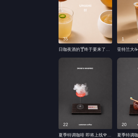
35
1
日咖夜酒的🍸终于要来了
亚特兰大☕️
🔜。COMING SOON｜
来了🥥。
UMAMI 鲜味，不只是食物
做得很复杂 保留椰子的
才有 我们尝试把熟悉的餐桌
保留咖啡本来
风味 放进一杯鸡尾酒里 白
交给这个夏天 生椰拿
味噌、黄油、米饭、 椰子、
已上线 📍56
香茅、鱼露、青椒、紫
NE, Unit 1
苏…… 那些原本属于厨房的
亚特兰大咖
食材 经过重新组合 变成四
喝玩乐 #
种完全不同的风味体验 不是
椰拿铁 #
猎奇 而是重新认识「鲜味」
🍍Liquid Pineapple Bun 菠
22
20
萝包 🥥 Coconut Chicken
夏季特调咖啡 即将上线🌹🍯
夏季特调咖
Soup 椰子鸡 🌶️ Tom Yum