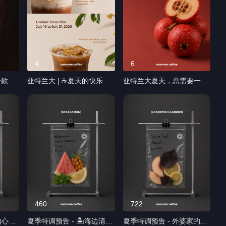
4
6
一款有
亚特兰大 | ☕️夏天的快乐，
亚特兰大夏天，总需要一点
里多了
可以是两杯。海盐玫瑰拿铁
酸 ❤️🍒。我们把山楂做成了
× 桂花乌龙拿铁 限时
两种不同的表达 ☕ 山楂气
让人一
BOGO 买一送一 一杯是淡
泡美式 酸甜果香与咖啡交织
淡玫瑰与海盐奶盖的柔和香
轻盈、明亮，最后留下干净
店里喝
气 一杯是桂花乌龙与咖啡交
的回甘 ✨ 山楂气泡水 没有
带出
织出的清爽回甘 和朋友分
咖啡，只有山楂最纯粹的酸
享，或留一杯给下午的自己
甜 与细密气泡一起，像夏天
起的那
活动时间: 7/16-7/31 到店购
第一口汽水 同一种风味，两
买以上任一拿铁，即可获赠
种选择 七月六日 正式上线
子 #
第二杯 期待在common
欢迎来 common 和我们一
coffee和你见面
起迎接夏天 ❤️🍒 #亚特兰大
460
722
#commoncoffee #咖啡店
#亚特兰大咖啡 #山楂系列 #
的心事
夏季特调预告 - 🏝️海边清
夏季特调预告 - 外婆家的🍑
#BOGO #海盐玫瑰拿铁 #桂
上新 #风味咖啡