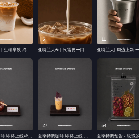
5
11
 | 生椰拿铁 终于
亚特兰大☕️ | 只需要一口，
亚特兰大| 周边上新 
这一杯，我们没有
就会记住 有些夏天， 不需
冰度的杯子。最近店
清爽
要太多介绍。 只需要一口，
一个新成员。 没有复杂的设
的味道 剩下的
就会记住。 🥥即将登场 #亚
计， 只是想做一个会
铁｜现
特兰大咖啡 #亚特兰大 #生
直想用的杯子。 轻、耐用、
77 Buford Hwy
椰拿铁 #亚特兰大探店 #新
不容易碎， 无论是在
01, GA 30340 #
品上新
咖啡、办公室，还是
啡 #亚特兰大吃
门，都刚刚好。 希望它会成
亚特兰大探店 #生
为你每天都会顺手拿
咖啡饮品
一个。 #亚特兰大咖啡 #亚
特兰大 #咖啡周边 #杯
亚特兰大探店
27
54
啡 即将上线🍉🟠
夏季特调咖啡 即将上线 🍑
夏季特调预告 - 玫瑰