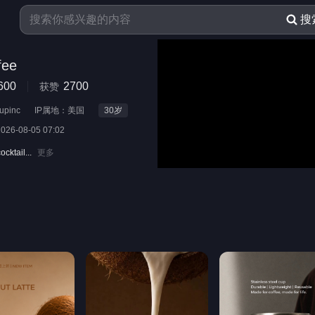
搜
fee
600
2700
获赞
upinc
IP属地：美国
30
岁
2026-08-05 07:02
ocktail...
更多