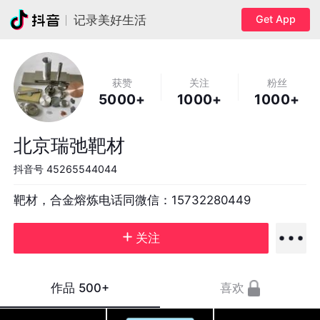
Get App
记录美好生活
获赞
关注
粉丝
5000+
1000+
1000+
北京瑞弛靶材
抖音号
45265544044
靶材，合金熔炼电话同微信：15732280449
关注
作品
500+
喜欢