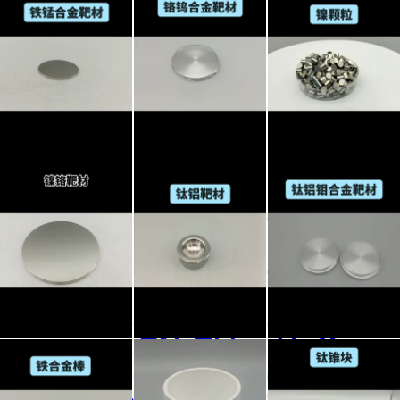
铁锰
铬钨
镍颗
合金
合金
粒 镍
靶材
靶材
颗粒
——
铬钨
#金
镍铬
钛铝
钛铝