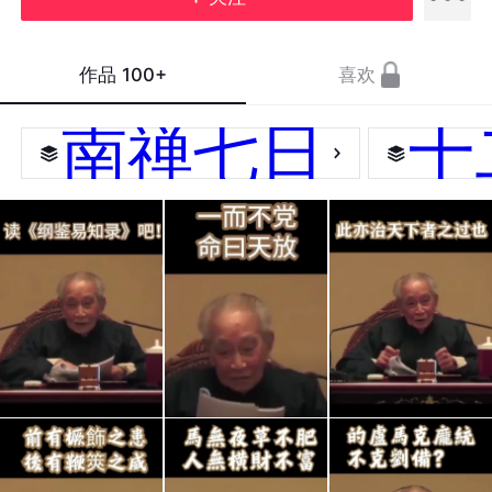
作品
100+
喜欢
南禅七日
十
读
一而
此亦