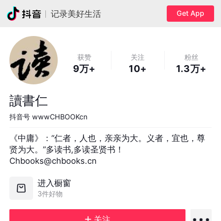
Get App
记录美好生活
获赞
关注
粉丝
9万+
10+
1.3万+
讀書仁
抖音号
wwwCHBOOKcn
《中庸》：“仁者，人也，亲亲为大。义者，宜也，尊
贤为大。”多读书,多读圣贤书！

Chbooks@chbooks.cn
进入橱窗
3件好物
关注