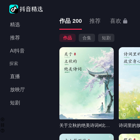
最新作品发布时间：
作品
200
推荐
喜欢
精选
推荐
作品
合集
短剧
AI抖音
探索
直播
放映厅
短剧
0
0
关于立秋的绝美诗词#比蓝
诗词里的放
翻译#笔译#专利技术翻译#
译#笔译#
小语种#立秋
语种