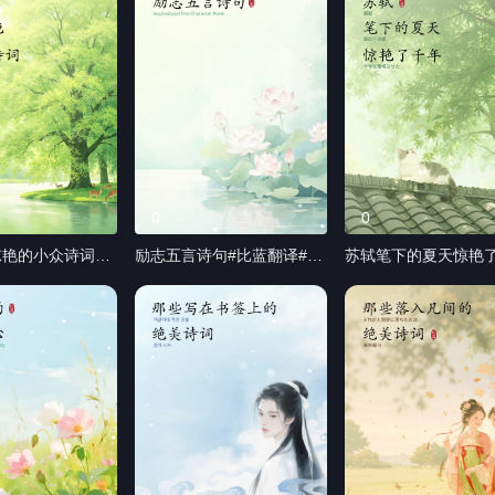
0
0
艳的小众诗词#
励志五言诗句#比蓝翻译#笔
苏轼笔下的夏天惊艳
笔译#专利技术翻
译#专利技术翻译#小语种
#比蓝翻译#笔译#专
翻译#小语种