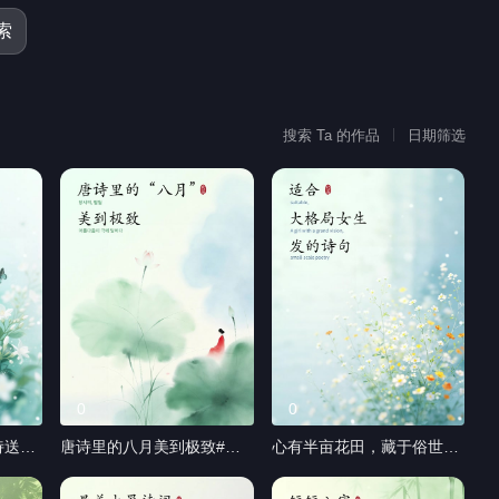
索
搜索 Ta 的作品
日期筛选
0
0
诗送给
唐诗里的八月美到极致#比
心有半亩花田，藏于俗世人
#专利
蓝翻译#笔译#专利技术翻译
间。#比蓝翻译#笔译#专利
#小语种
技术翻译#小语种