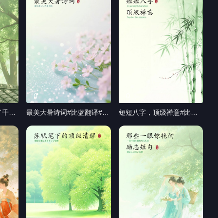
0
0
了千年
最美大暑诗词#比蓝翻译#笔
短短八字，顶级禅意#比蓝
利技术
译#专利技术翻译#小语种
翻译#笔译#专利技术翻译#
小语种