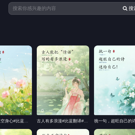
2026-08-07 16:29
搜
0
0
空身心#比蓝翻
古人有多浪漫#比蓝翻译#笔
挑一句，超旺自己的
专利技术翻译#小
译#专利技术翻译#小语种
自己#比蓝翻译#笔译
技术翻译#小语种