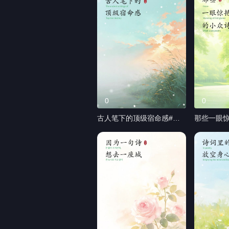
0
0
古人笔下的顶级宿命感#比
那些一眼惊
蓝翻译#笔译#专利技术翻译
比蓝翻译#
#小语种
译#小语种