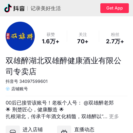
Get App
记录美好生活
获赞
关注
粉丝
1.6万+
70+
2.7万+
双雄醉湖北双雄醉健康酒业有限公
司专卖店
抖音号
34097599601
店铺账号
00后已接管该账号！老板个人号： @双雄醉老郑

🌟 荆楚匠心，健康酿造 🌟  

扎根湖北，传承千年酒文化精髓，双雄醉以“... 
更多
进入店铺
直播动态