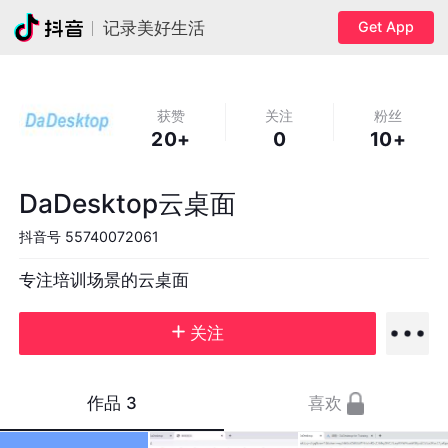
Get App
记录美好生活
获赞
关注
粉丝
20+
0
10+
DaDesktop云桌面
抖音号
55740072061
专注培训场景的云桌面
关注
作品
3
喜欢