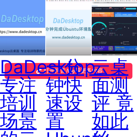
DaDesktop
一分
云桌
打开抖音App看更多内容
专注
钟快
面测
培训
速设
评 竟
场景
置
如此