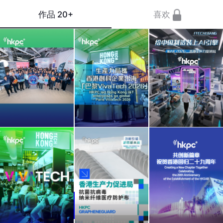
作品
20+
喜欢
【立
香港
从概
即参
生产
念到
观】“国
力促
落地