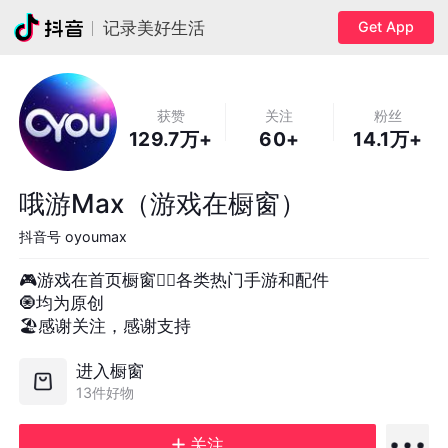
Get App
记录美好生活
获赞
关注
粉丝
129.7万+
60+
14.1万+
哦游Max（游戏在橱窗）
抖音号
oyoumax
🎮游戏在首页橱窗👇🏻各类热门手游和配件

🧿均为原创

🏖感谢关注，感谢支持
进入橱窗
13件好物
关注