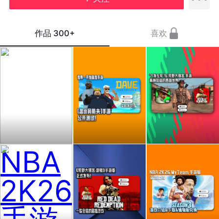
作品
300+
喜欢
NBA
如果
从
2K26
《潜
【六