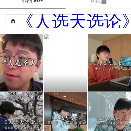
作品
90+
喜欢
《人选天选论
人因
以送
《人
为会
礼之
选天