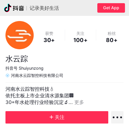
Get App
记录美好生活
获赞
关注
粉丝
30+
100+
80+
水云踪
抖音号
Shuiyunzong
河南水云踪智控科技有限公司
河南水云踪智控科技💧

依托主板上市企业清水源集团🏢

30+年水处理行业经验沉淀🔬... 
更多
关注