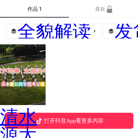
作品
1
喜欢
全貌解读
发
清水
打开抖音App看更多内容
源太