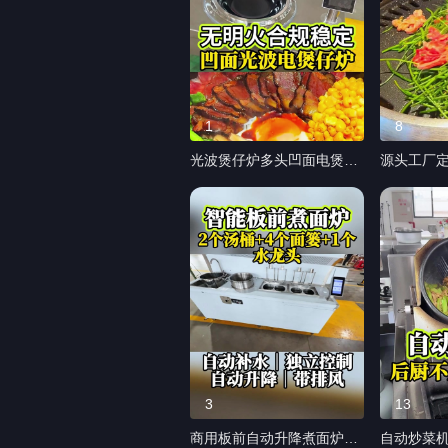
1
8
光波煲仔炉多头凹面电煲仔
源头工厂
饭机禁明火商铺适配 商场/
桌批量发法
外卖店禁明火适配 凹面光波
店岩板餐桌
电煲仔炉，合规开店烹饪设
烧烤桌｜
备 无明火商铺可用。 智能
同步出货 
菜谱编辑+定温定时+语音播
功率｜欧式
报。 不挑锅具，砂锅/铁锅/
长风道降
锡纸碗适用 光波加热猛火聚
脚 工厂实
能，减少热量散失，均匀不
设备定制 
糊底，出品稳定。 一人多炉
#烧烤桌商
头操控，大幅节省人工。 支
餐饮家具
持凹面/平面/双拼/炉头数量/
3
13
功能配置定制。 适合煲仔饭
商用板前自动升降煮面炉，
自动炒菜
连锁店、外卖店、中餐档