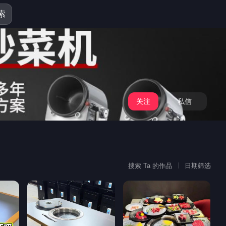
索
关注
私信
搜索 Ta 的作品
日期筛选