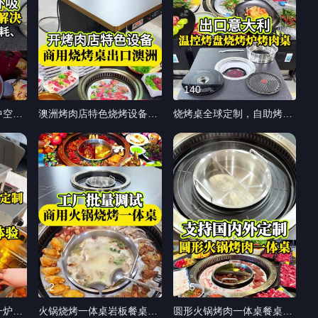
2
140
中空上
澳洲烤肉店特色烧烤设备商
烧烤桌全球定制，自助烤肉
松解决
用烧烤桌 出口澳洲烤肉桌烧
店特色烤肉设备 出口意大利
火锅桌
烤桌子完工测试 岩板玫瑰金
商用烤肉桌，工厂现货调试
色包边桌面，黑色铁桌脚 烤
出货 火烧石耐磨桌面+黑色
风机系
炉档位自由调节商用稳定出
铁艺稳固脚架+风机系统，
鸯锅嵌
餐 风机系统简单易维护，适
门店用餐环境更清爽 温控烤
木嵌岩
合海内外各类烤肉店 桌椅整
盘烧烤炉火力可以自由调
套、尺寸电压均可定制！ #
节，控温稳定，烤肉受热更
汤/能
烧烤桌厂家 #烤肉桌 #烧烤
均匀 可拆卸接油盒，滤棉可
装、老
桌 #烧烤桌商用 #餐饮家具
水洗重复使用，日常维护简
均可对
单 带炉盖，可切换平整餐
备一站
桌，多场景适配、提升门店
2
35
中空电
翻台率 支持全球餐饮门店定
一炉双
火锅烧烤一体桌岩板餐桌火
圆形火锅烤肉一体桌餐桌椅
餐饮家
制，专注商用烤肉设备源头