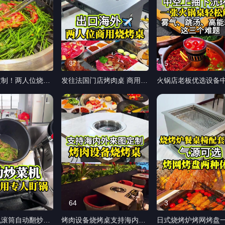
3
5
定制！两人位烧烤
发往法国门店烤肉桌 商用烧
火锅店老板优选设备
国 法国自助烤肉
烤桌定制 法国门店岩板餐桌
抽下沉环吸火锅桌轻
 两人位圆形烤炉
椅烧烤桌子。 两人位定制
痛点 商用中空电磁炉
长方形烤炉烤肉桌
款，烤炉可调节功率，风机
✅上抽下吸立体环吸 ✅3000
整机2300瓦稳定
日常维护简单，通电即用。
瓦中空电磁炉+300瓦
插头即插即用 延
源头工厂，支持全球餐饮工
统 ✅直径320mm鸳
温｜桌底无风不烫
程定制。 #无烟烧烤桌 #烤
入式防跳汤设计 ✅实
拍测试，全球餐饮
肉桌 #岩板餐桌 #餐饮家具
板桌面 ✅无风感用餐｜低能
#烧烤桌 #烤肉桌
#无烟烧烤炉
耗｜解决火锅雾气/跳
用 #烧烤桌厂家 #
耗三个痛点 火锅店新
店改造、餐饮工程单
接，全套商用餐饮设
64
3
式供应！ #火锅桌 #
机滚筒自动翻炒，
烤肉设备烧烤桌支持海内外
日式烧烤炉烤网烤盘
磁炉 #火锅桌商用 #