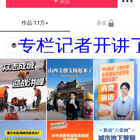
关注
作品
1.1万+
喜欢
专栏记者开讲
众志
山西
消费