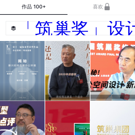
作品
100+
喜欢
「筑巢奖」设
这个
大户
揭秘
新兴
型是
国内