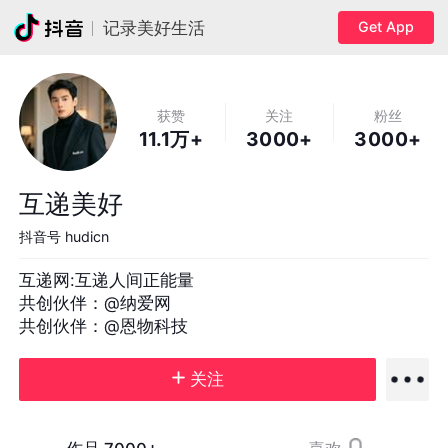
Get App
记录美好生活
获赞
关注
粉丝
11.1万+
3000+
3000+
互递美好
抖音号
hudicn
互递网:互递人间正能量

共创伙伴：@纳爱网 

共创伙伴：@恩物科技
关注