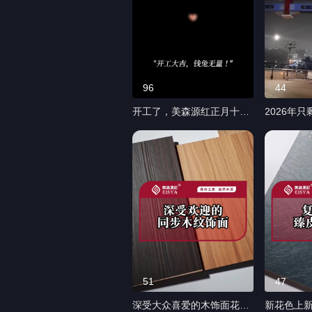
96
44
开工了，美森源红正月十二
2026年
开工了，祝大家在新的一年
城里人
心想事成，
51
47
深受大众喜爱的木饰面花
新花色上