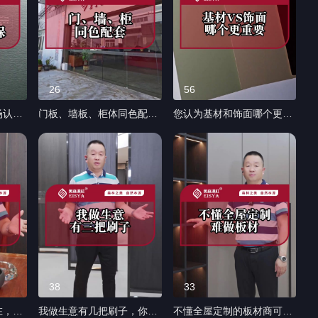
26
56
场认证
门板、墙板、柜体同色配套
您认为基材和饰面哪个更重
面 #
饰面板工艺 #全案设计全案
要呢？ #木饰面 #衣柜橱柜
落地 #装修 #衣柜橱柜 #家
#家具 #全屋订制 #环保板材
具 #建材
38
33
在，这
我做生意有几把刷子，你有
不懂全屋定制的板材商可不