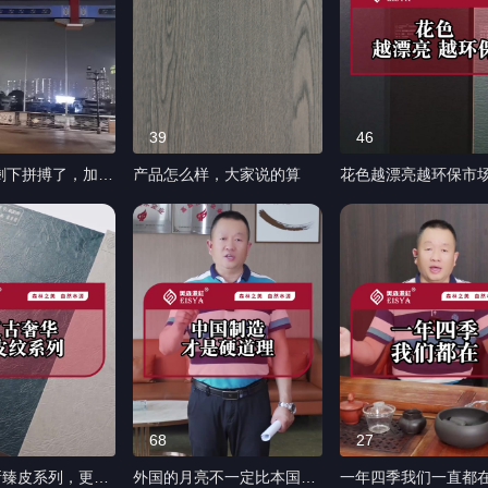
39
46
只剩下拼搏了，加油
产品怎么样，大家说的算
花色越漂亮越环保市
标准 #衣柜橱柜 #木饰
护墙板 #家具#惠州
68
27
新臻皮系列，更多
外国的月亮不一定比本国的
一年四季我们一直都