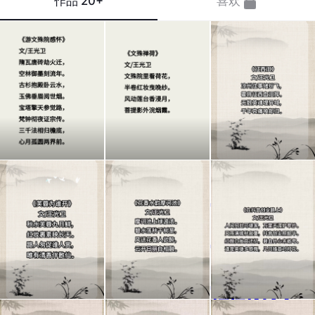
作品
20+
喜欢
【凉
州往
事，
霍将