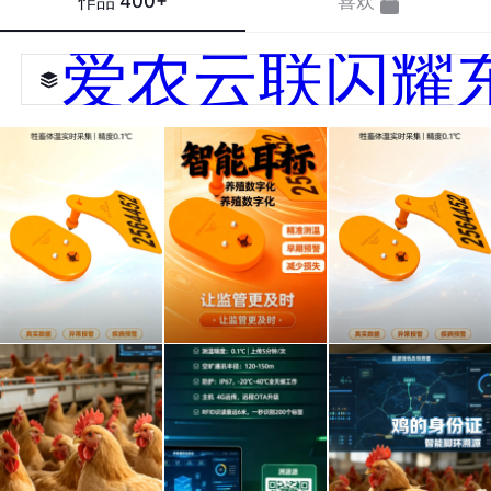
作品
400+
喜欢
爱农云联闪耀
牛羊
畜牧
一个
体温
业的
不到