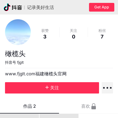
Get App
记录美好生活
获赞
关注
粉丝
3
0
7
橄榄头
抖音号
fjglt
www.fjglt.com福建橄榄头官网
关注
作品
2
喜欢