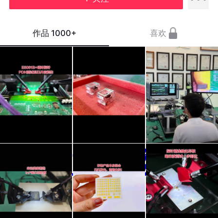
作品
1000+
喜欢
E5061B+磁
8月7
日常
环探
日，
探针