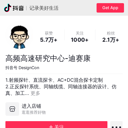
Get App
记录美好生活
获赞
关注
粉丝
5.7万+
1000+
2.1万+
高频高速研究中心-迪赛康
抖音号
DesignCon
1.射频探针、直流探卡、AC+DC混合探卡定制

2.正反探针系统、同轴线缆、同轴连接器的设计、仿
真、加工... 
更多
进入店铺
逛逛推荐好物
关注