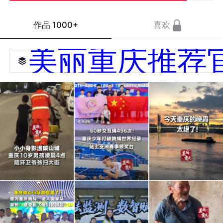
作品
1000+
喜欢
美丽重庆推荐
小小
60秒
今天