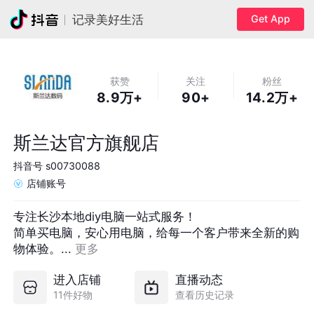
Get App
记录美好生活
获赞
关注
粉丝
8.9万+
90+
14.2万+
斯兰达官方旗舰店
抖音号
s00730088
店铺账号
专注长沙本地diy电脑一站式服务！

简单买电脑，安心用电脑，给每一个客户带来全新的购
物体验。... 
更多
进入店铺
直播动态
11件好物
查看历史记录