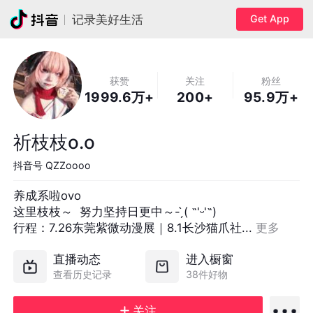
Get App
记录美好生活
获赞
关注
粉丝
1999.6万+
200+
95.9万+
祈枝枝o.o
抖音号
QZZoooo
养成系啦ovo

这里枝枝～  努力坚持日更中～- ̗̀( ˶'ᵕ'˶)

行程：7.26东莞紫微动漫展｜8.1长沙猫爪社... 
更多
直播动态
进入橱窗
查看历史记录
38件好物
关注