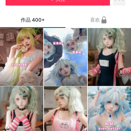
作品
400+
喜欢
有一
粗来
这期
种母
丸呀
会不