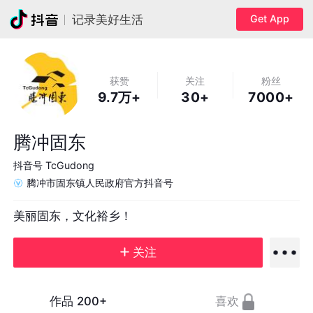
Get App
记录美好生活
获赞
关注
粉丝
9.7万+
30+
7000+
腾冲固东
抖音号
TcGudong
腾冲市固东镇人民政府官方抖音号
美丽固东，文化裕乡！
关注
作品
200+
喜欢