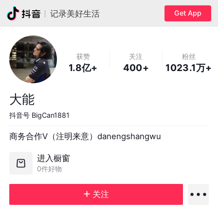
Get App
记录美好生活
获赞
关注
粉丝
1.8亿+
400+
1023.1万+
大能
抖音号
BigCan1881
商务合作V（注明来意）danengshangwu
进入橱窗
0件好物
关注