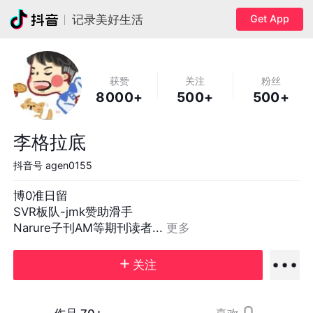
Get App
记录美好生活
获赞
关注
粉丝
8000+
500+
500+
李格拉底
抖音号
agen0155
博0准日留

SVR板队-jmk赞助滑手

Narure子刊AM等期刊读者... 
更多
关注