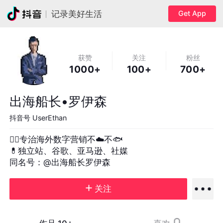
Get App
记录美好生活
获赞
关注
粉丝
1000+
100+
700+
出海船长•罗伊森
抖音号
UserEthan
👨‍⚕️专治海外数字营销不☁️不🐟

💊独立站、谷歌、亚马逊、社媒

同名号：@出海船长罗伊森
关注