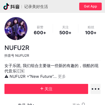
Get App
记录美好生活
获赞
关注
粉丝
600+
500+
100+
NUFU2R
抖音号
NUFU2R
女子乐团, 我们组合主要做一些新的有趣的，很酷的现
代音乐🇨🇳

⚠️ NUFU2R =“New Future”... 
更多
关注