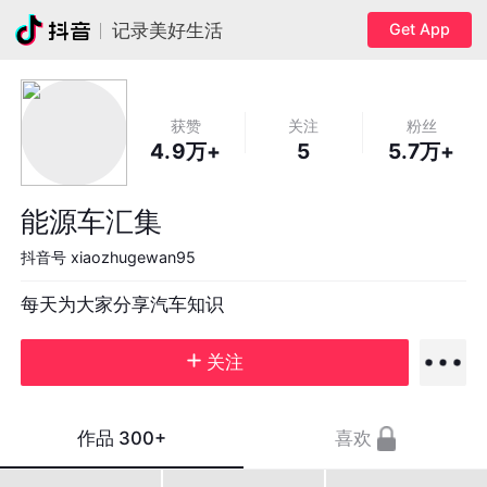
Get App
记录美好生活
获赞
关注
粉丝
4.9万+
5
5.7万+
能源车汇集
抖音号
xiaozhugewan95
每天为大家分享汽车知识
关注
作品
300+
喜欢