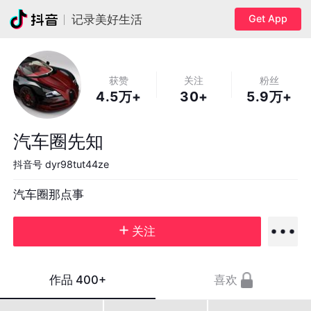
Get App
记录美好生活
获赞
关注
粉丝
4.5万+
30+
5.9万+
汽车圈先知
抖音号
dyr98tut44ze
汽车圈那点事
关注
作品
400+
喜欢